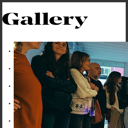
Información
Circuito Palermo, Villa Crespo
Circuito La Boca y San Telmo
Circuito Recoleta, Retiro, Microcentro
Fotos